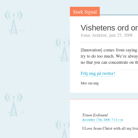
Stark Signal
Vishetens ord o
Jonas Arnklint, juni 25, 2008
[Innovation] comes from saying 
try to do too much. We´re alway
no that you can concentrate on th
Följ mig på twitter!
Mer om mig
Timon Erdinand
december 17th, 2008, 7:11 e m
I Love Jesus Christ with all my live