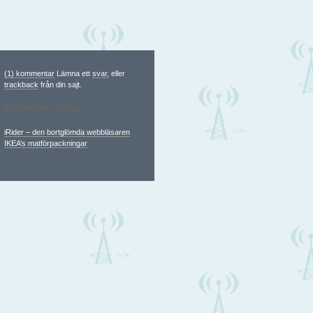
(1) kommentar
Lämna ett
svar
, eller
trackback
från din sajt.
Relaterade inlägg
iRider – den bortglömda webbläsaren
IKEA’s matförpackningar