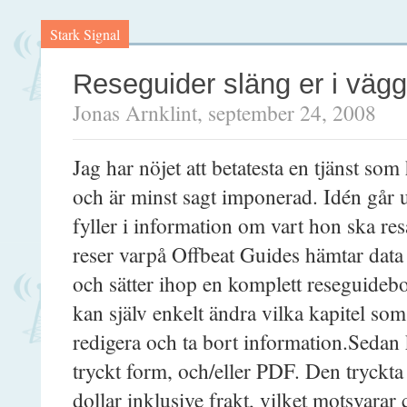
Stark Signal
Reseguider släng er i väg
Jonas Arnklint, september 24, 2008
Jag har nöjet att betatesta en tjänst som
och är minst sagt imponerad. Idén går u
fyller i information om vart hon ska re
reser varpå Offbeat Guides hämtar data 
och sätter ihop en komplett reseguide
kan själv enkelt ändra vilka kapitel som 
redigera och ta bort information.Seda
tryckt form, och/eller PDF. Den tryck
dollar inklusive frakt, vilket motsvara