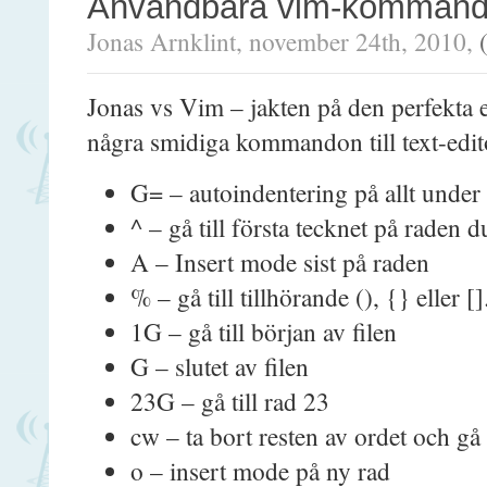
Användbara vim-komman
Jonas Arnklint, november 24th, 2010,
Jonas vs Vim – jakten på den perfekta e
några smidiga kommandon till text-edi
G= – autoindentering på allt under 
^ – gå till första tecknet på raden d
A – Insert mode sist på raden
% – gå till tillhörande (), {} eller []
1G – gå till början av filen
G – slutet av filen
23G – gå till rad 23
cw – ta bort resten av ordet och gå 
o – insert mode på ny rad