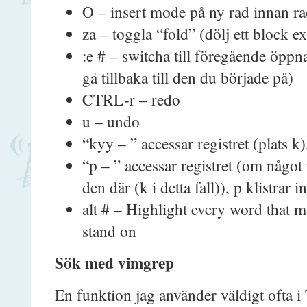
O – insert mode på ny rad innan ra
za – toggla “fold” (dölj ett block e
:e # – switcha till föregående öppna 
gå tillbaka till den du började på)
CTRL-r – redo
u – undo
“kyy – ” accessar registret (plats k
“p – ” accessar registret (om något re
den där (k i detta fall)), p klistrar i
alt # – Highlight every word that 
stand on
Sök med vimgrep
En funktion jag använder väldigt ofta i