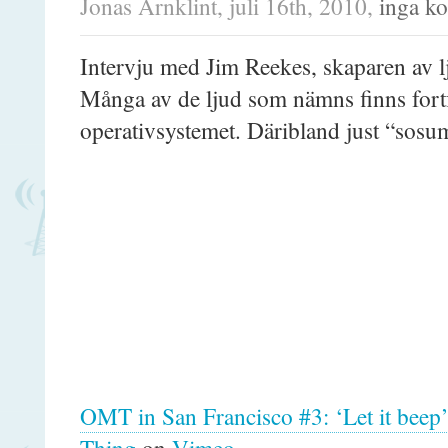
Jonas Arnklint, juli 16th, 2010,
inga k
Intervju med Jim Reekes, skaparen av 
Många av de ljud som nämns finns fort
operativsystemet. Däribland just “sosu
OMT in San Francisco #3: ‘Let it beep
Thing
on
Vimeo
.