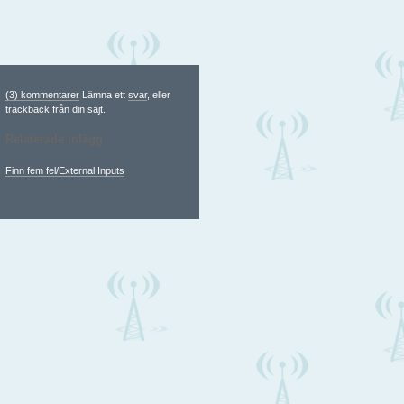
(3) kommentarer
Lämna ett
svar
, eller
trackback
från din sajt.
Relaterade inlägg
Finn fem fel/External Inputs