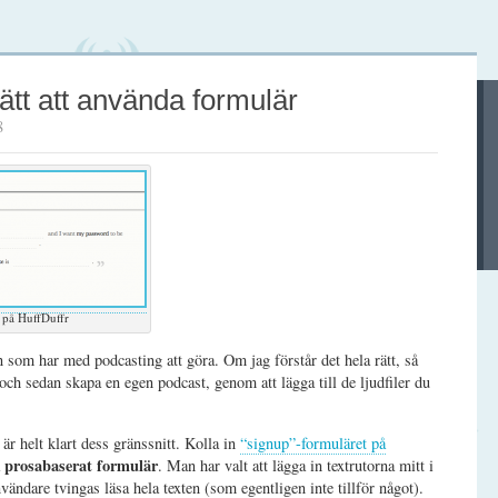
ätt att använda formulär
8
 på HuffDuffr
 som har med podcasting att göra. Om jag förstår det hela rätt, så
r och sedan skapa en egen podcast, genom att lägga till de ljudfiler du
är helt klart dess gränssnitt. Kolla in
“signup”-formuläret på
prosabaserat formulär
a
. Man har valt att lägga in textrutorna mitt i
vändare tvingas läsa hela texten (som egentligen inte tillför något).