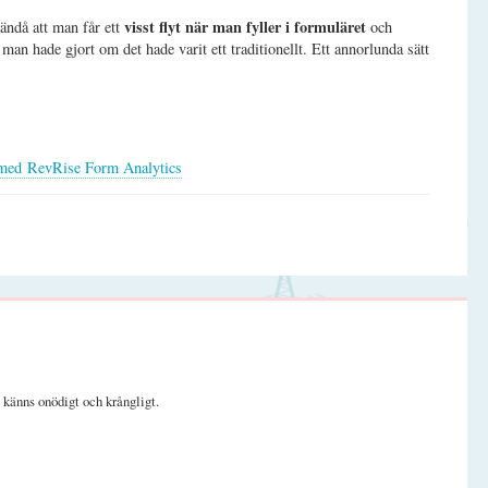
visst flyt när man fyller i formuläret
 ändå att man får ett
och
 än man hade gjort om det hade varit ett traditionellt. Ett annorlunda sätt
 med RevRise Form Analytics
a känns onödigt och krångligt.