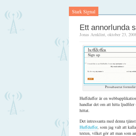
Stark Signal
Ett annorlunda s
Jonas Arnklint, oktober 23, 200
Prosabaserat formulär
Huffduffer är en webbapplikation
handlar det om att hitta ljudfile
hittat.
Det intressanta med denna tjänst 
Huffduffer
, som jag valt att kall
texten, vilket gör att man som an